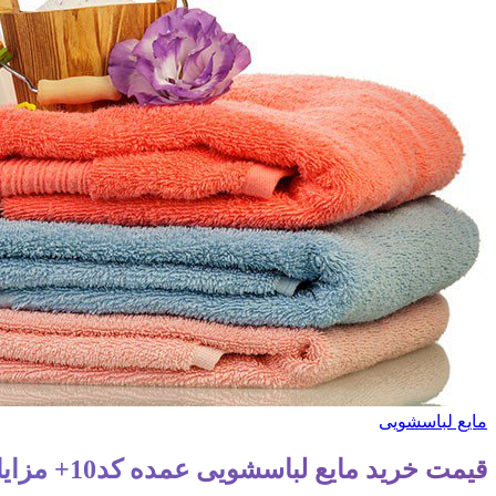
مایع لباسشویی
قیمت خرید مایع لباسشویی عمده کد10+ مزایا و معایب