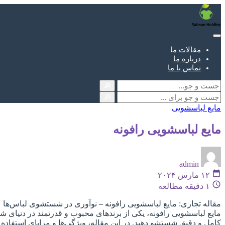
مقالات ما
درباره ما
تماس با ما
🔎
🔎
مایع لباسشویی
مایع لباسشویی رافونه
admin
۱۲ مارس ۲۰۲۴
۱ دقیقه مطالعه
مقاله تجاری: مایع لباسشویی رافونه – نوآوری در شستشوی لباس‌ها
مایع لباسشویی رافونه، یکی از برندهای محبوب و قدرتمند در دنیای ش
کامل و دقیق شستشو دهید. در این مقاله، ویژگی‌ها و مزایای استفاده 